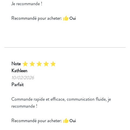
Je recommande !
Recommandé pour acheter:
thumb_up
Oui
Note
star
star
star
star
star
Kathleen
10/02/2026
Parfait
Commande rapide et efficace, communication fluide, je
recommande !
Recommandé pour acheter:
thumb_up
Oui