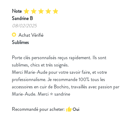
Note
star
star
star
star
star
Sandrine B
08/02/2025
Achat Vérifié
star
Sublimes
Porte clés personnalisés reçus rapidement. Ils sont
sublimes, chics et très soignés.
Merci Marie-Aude pour votre savoir faire, et votre
professionnalisme. Je recommande 100% tous les
accessoires en cuir de Bochiro, travaillés avec passion par
Marie-Aude. Merci ⭐️ sandrine
Recommandé pour acheter:
thumb_up
Oui