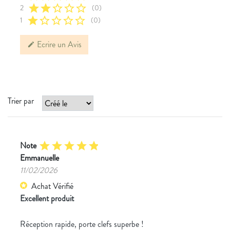
star
star
star_border
star_border
star_border
2
(0)
star
star_border
star_border
star_border
star_border
1
(0)
Ecrire un Avis
edit
Trier par
Note
star
star
star
star
star
Emmanuelle
11/02/2026
Achat Vérifié
star
Excellent produit
Réception rapide, porte clefs superbe !