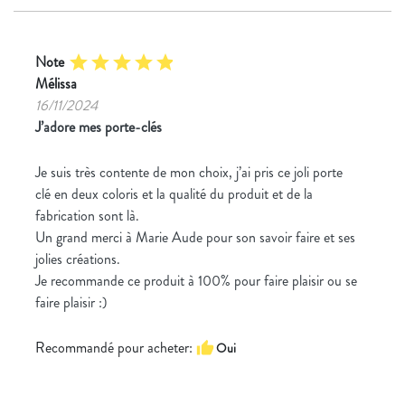
Note
star
star
star
star
star
Mélissa
16/11/2024
J’adore mes porte-clés
Je suis très contente de mon choix, j’ai pris ce joli porte
clé en deux coloris et la qualité du produit et de la
fabrication sont là.
Un grand merci à Marie Aude pour son savoir faire et ses
jolies créations.
Je recommande ce produit à 100% pour faire plaisir ou se
faire plaisir :)
Recommandé pour acheter:
thumb_up
Oui