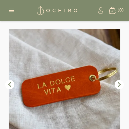
(0)


