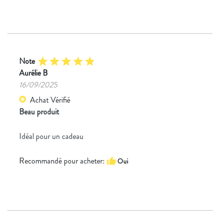
Note
star
star
star
star
star
Aurélie B
16/09/2025
Achat Vérifié
star
Beau produit
Idéal pour un cadeau
Recommandé pour acheter:
thumb_up
Oui