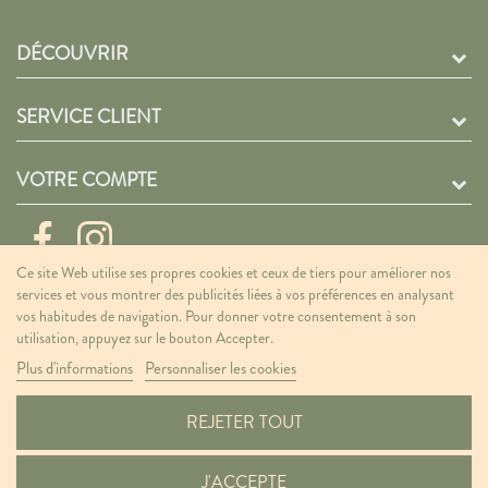
DÉCOUVRIR
SERVICE CLIENT
VOTRE COMPTE
Ce site Web utilise ses propres cookies et ceux de tiers pour améliorer nos
services et vous montrer des publicités liées à vos préférences en analysant
vos habitudes de navigation. Pour donner votre consentement à son
utilisation, appuyez sur le bouton Accepter.
Plus d'informations
Personnaliser les cookies
REJETER TOUT
© 2026 - Bochiro
J'ACCEPTE