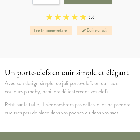
star
star
star
star
star
(
5
)
Ecrire un avis
Lire les commentaires
edit
Un porte-clefs en cuir simple et élégant
Avec son design simple, ce joli porte-clefs en cuir aux
couleurs punchy, habillera délicatement vos clefs.
Petit par la taille, il n'encombrera pas celles-ci et ne prendra
que très peu de place dans vos poches ou dans vos sacs.