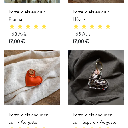
Porte-clefs en cuir -
Porte-clefs en cuir -
Pionna
Hévrik
star
star
star
star
star
star
star
star
star
star
68 Avis
65 Avis
Prix
Prix
17,00 €
17,00 €
Porte-clefs coeur en
Porte-clefs coeur en
cuir - Auguste
cuir léopard - Auguste