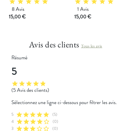
star
star
star
star
star
star
star
star
star
star
8 Avis
1 Avis
Prix
Prix
15,00 €
15,00 €
Avis des clients
Tous les avis
Résumé
5
star
star
star
star
star
(5 Avis des clients)
Sélectionnez une ligne ci-dessous pour filtrer les avis.
star
star
star
star
star
5
(5)
star
star
star
star
star_border
4
(0)
star
star
star
star_border
star_border
3
(0)